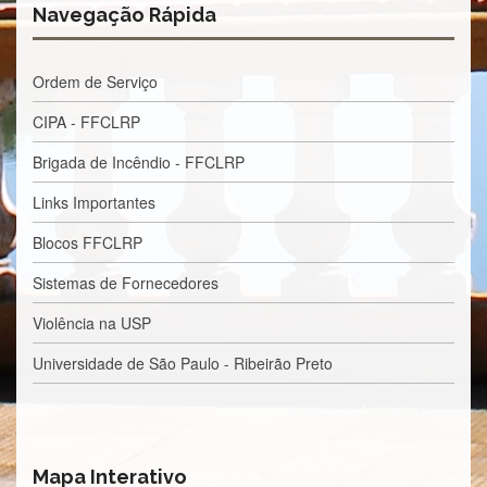
Estudantil
Navegação Rápida
Formulários
Agremiações
Ordem de Serviço
Diplomas
CIPA - FFCLRP
Disponíveis
Brigada de Incêndio - FFCLRP
Pró-
Aluno
Links Importantes
Sistema
Júpiter
Blocos FFCLRP
PÓS-
Sistemas de Fornecedores
GRADUAÇÃO
Violência na USP
Alunos
Especiais
Universidade de São Paulo - Ribeirão Preto
Apresentação
Atendimento
Online
Auxílio
Mapa Interativo