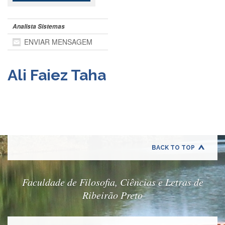
Departamentos
Analista Sistemas
GRADUAÇÃO
ENVIAR MENSAGEM
Apresentação
Atendimento
Online
Ali Faiez Taha
Comissões
Cursos
Curricularização
da
Extensão
BACK TO TOP
Ingresso
Calendário
e
Faculdade de Filosofia, Ciências e Letras de
Horários
Ribeirão Preto
Estágios
Permanência