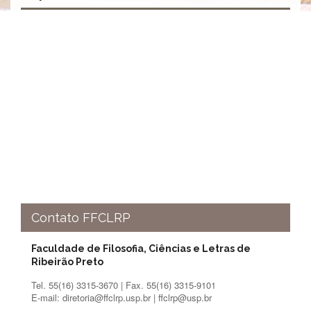
à
Pró-
Reitoria
de
PG
Comissão
de
Pós-
graduação
Defesas
Diplomas
Disponíveis
Editais
Formulários
Contato FFCLRP
Histórico
Faculdade de Filosofia, Ciências e Letras de
Matrícula
Ribeirão Preto
Normas
Tel. 55(16) 3315-3670 | Fax. 55(16) 3315-9101
-
E-mail: diretoria@ffclrp.usp.br | ffclrp@usp.br
Dissertações