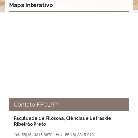
à
Mapa Interativo
Pró-
Reitoria
de
PG
Comissão
de
Pós-
graduação
Defesas
Diplomas
Disponíveis
Editais
Formulários
Contato FFCLRP
Histórico
Matrícula
Faculdade de Filosofia, Ciências e Letras de
Normas
Ribeirão Preto
-
Tel. 55(16) 3315-3670 | Fax. 55(16) 3315-9101
Dissertações