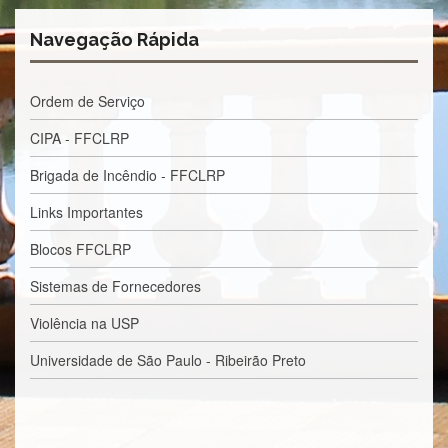
Estudantil
Navegação Rápida
Formulários
Agremiações
Ordem de Serviço
Diplomas
Disponíveis
CIPA - FFCLRP
Pró-
Aluno
Brigada de Incêndio - FFCLRP
Sistema
Links Importantes
Júpiter
Blocos FFCLRP
PÓS-
GRADUAÇÃO
Sistemas de Fornecedores
Alunos
Especiais
Violência na USP
Apresentação
Universidade de São Paulo - Ribeirão Preto
Atendimento
Online
Auxílio