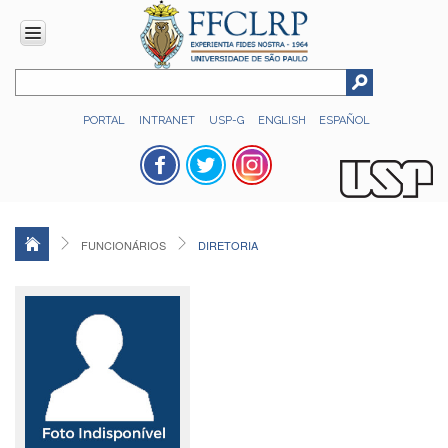
INSTITUCIONAL
PORTAL
INTRANET
USP-G
ENGLISH
ESPAÑOL
Histórico
Números
Direção
Colegiados
FUNCIONÁRIOS
DIRETORIA
Administração
Organograma
Relatório
de
Gestão
FFCLRP
-
60
anos