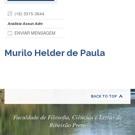
Departamentos
(16) 3315-3644
GRADUAÇÃO
Analista Assun Adm
Apresentação
ENVIAR MENSAGEM
Atendimento
Online
Murilo Helder de Paula
Comissões
Cursos
Curricularização
da
Extensão
Ingresso
BACK TO TOP
Calendário
e
Horários
Faculdade de Filosofia, Ciências e Letras de
Estágios
Ribeirão Preto
Permanência