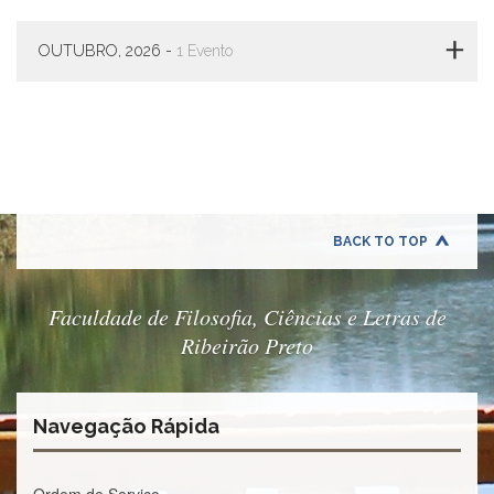
à
Pró-
Reitoria
OUTUBRO, 2026 -
1 Evento
de
PG
Comissão
de
Pós-
graduação
Defesas
BACK TO TOP
Diplomas
Disponíveis
Editais
Faculdade de Filosofia, Ciências e Letras de
Formulários
Ribeirão Preto
Histórico
Matrícula
Navegação Rápida
Normas
-
Dissertações
Ordem de Serviço