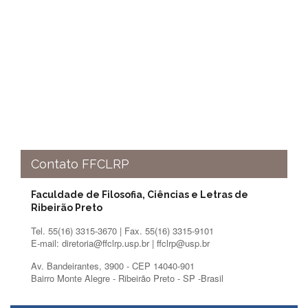
Contato
CULTURA
E
EXTENSÃO
Apresentação
Programas
e
Projetos
NACE
Museu
Contato FFCLRP
de
Ciências
Faculdade de Filosofia, Ciências e Letras de
da
Ribeirão Preto
USP
Tel. 55(16) 3315-3670 | Fax. 55(16) 3315-9101
Empresas
E-mail: diretoria@ffclrp.usp.br | ffclrp@usp.br
Juniores
Av. Bandeirantes, 3900 - CEP 14040-901
Cursos
Bairro Monte Alegre - Ribeirão Preto - SP -Brasil
e
Atividades