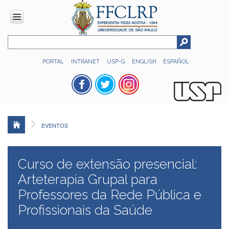
INSTITUCIONAL
PORTAL
INTRANET
USP-G
ENGLISH
ESPAÑOL
Histórico
Números
Direção
Colegiados
EVENTOS
Administração
Organograma
Curso de extensão presencial:
Relatório
de
Arteterapia Grupal para
Gestão
Professores da Rede Pública e
FFCLRP
Profissionais da Saúde
-
60
anos