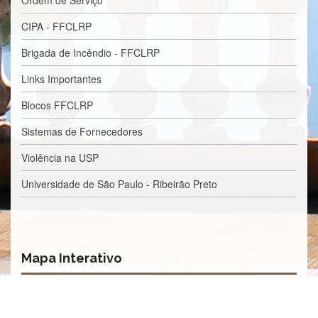
e
Teses
CIPA - FFCLRP
PAE
Brigada de Incêndio - FFCLRP
(CAPES)
Links Importantes
Programas
Twitter
Blocos FFCLRP
PESQUISA
Sistemas de Fornecedores
A
Violência na USP
Comissão
de
Universidade de São Paulo - Ribeirão Preto
Pesquisa
Pesquisadores
Oportunidades
Infraestrutura
Mapa Interativo
Formulários
Notícias