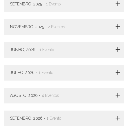
Estudantil
SETEMBRO, 2025 -
1 Evento
Formulários
Agremiações
NOVEMBRO, 2025 -
2 Eventos
Diplomas
Disponíveis
Pró-
Aluno
JUNHO, 2026 -
1 Evento
Sistema
Júpiter
PÓS-
JULHO, 2026 -
1 Evento
GRADUAÇÃO
Alunos
Especiais
AGOSTO, 2026 -
4 Eventos
Apresentação
Atendimento
Online
SETEMBRO, 2026 -
1 Evento
Auxílio