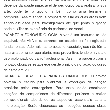
Estudantil
depende da saúde impecável de seu corpo para realizar a sua
Formulários
arte, pode ter o qigong também como uma ferramenta
primordial. Assim sendo, a proposta de aliar as duas áreas vem
Agremiações
sendo estudada para investigarmos até que ponto o qigong
Diplomas
pode auxiliar na excelência da performance vocal.
Disponíveis
2)CANTO e FONOAUDIOLOGIA: A voz é um instrumento não
Pró-
palpável, não visível e, portanto, os estudos de fisiologia são
Aluno
fundamentais. Ademais, as terapias fonoaudiológicas não têm a
Sistema
natureza somente reparatória, mas preventiva, tendo em vista o
Júpiter
uso prolongado do cantor profissional. Assim, a parceria com a
PÓS-
fonoaudiologia se estabelece desde o início da criação do curso
GRADUAÇÃO
de canto em 2005.
Alunos
3)CANÇÃO BRASILEIRA PARA ESTRANGEIROS: O projeto
Especiais
objetiva o estudo para viabilizar a execução da canção
Apresentação
brasileira pelos estrangeiros. Para tanto, serão escolhidos
canções de compositores de diferentes períodos e estilos
Atendimento
Online
composicionais abordando os aspectos essenciais para a
interpretação. Serão elaboradas as traduções dessas obras
Auxílio