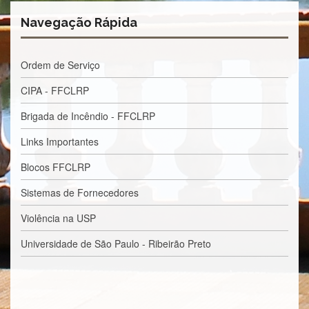
Contato
Navegação Rápida
CULTURA
E
EXTENSÃO
Ordem de Serviço
Apresentação
CIPA - FFCLRP
Programas
e
Brigada de Incêndio - FFCLRP
Projetos
Links Importantes
NACE
Museu
Blocos FFCLRP
de
Ciências
Sistemas de Fornecedores
da
USP
Violência na USP
Empresas
Universidade de São Paulo - Ribeirão Preto
Juniores
Cursos
e
Atividades