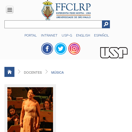
INSTITUCIONAL
PORTAL
INTRANET
USP-G
ENGLISH
ESPAÑOL
Histórico
Números
Direção
Colegiados
DOCENTES
MÚSICA
Administração
Organograma
Relatório
de
Gestão
FFCLRP
-
60
anos