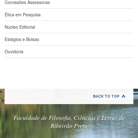
Comissões Assessoras
e
Teses
Ética em Pesquisa
PAE
(CAPES)
Núcleo Editorial
Programas
Estágios e Bolsas
Twitter
Ouvidoria
PESQUISA
A
Comissão
de
Pesquisa
Pesquisadores
BACK TO TOP
Oportunidades
Infraestrutura
Faculdade de Filosofia, Ciências e Letras de
Formulários
Ribeirão Preto
Notícias