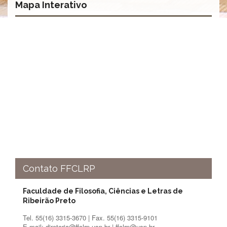
Mapa Interativo
Normativas
Fomentos
e
Editais
Notícias
Eventos
Contato
INCLUSÃO
Apresentação
Comissão
Missão
Contato FFCLRP
Regimento
Portarias
Faculdade de Filosofia, Ciências e Letras de
e
Ribeirão Preto
deliberações
Tel. 55(16) 3315-3670 | Fax. 55(16) 3315-9101
Editais
E-mail: diretoria@ffclrp.usp.br | ffclrp@usp.br