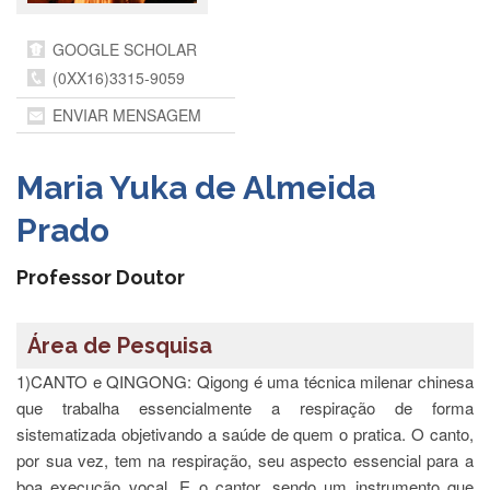
Departamentos
GOOGLE SCHOLAR
GRADUAÇÃO
(0XX16)3315-9059
Apresentação
ENVIAR MENSAGEM
Atendimento
Online
Maria Yuka de Almeida
Comissões
Prado
Cursos
Curricularização
Professor Doutor
da
Extensão
Ingresso
Área de Pesquisa
Calendário
1)CANTO e QINGONG: Qigong é uma técnica milenar chinesa
e
que trabalha essencialmente a respiração de forma
Horários
sistematizada objetivando a saúde de quem o pratica. O canto,
Estágios
por sua vez, tem na respiração, seu aspecto essencial para a
Permanência
boa execução vocal. E o cantor, sendo um instrumento que