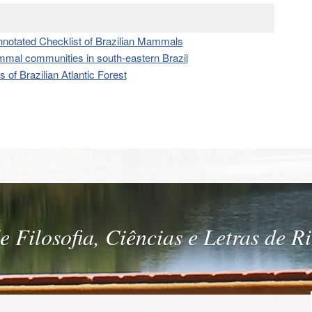
nnotated Checklist of Brazilian Mammals
mammal communities in south-eastern Brazil
of Brazilian Atlantic Forest
 Filosofia, Ciências e Letras de R