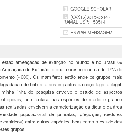
GOOGLE SCHOLAR
(0XX16)3315-3514 -
RAMAL USP: 153514
ENVIAR MENSAGEM
 estão ameaçadas de extinção no mundo e no Brasil 69
ira Ameaçada de Extinção, o que representa cerca de 12% do
momento (~600). Os mamíferos estão entre os grupos mais
egradação de hábitat e aos impactos da caça legal e ilegal,
a minha linha de pesquisa envolve o estudo de aspectos
eotropicais, com ênfase nas espécies de médio e grande
s realizadas envolvem a caracterização da dieta e da área
sidade populacional de primatas, preguiças, roedores
nos e canídeos) entre outras espécies, bem como o estudo dos
estes grupos.