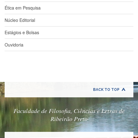
Estudantil
Ética em Pesquisa
Formulários
Núcleo Editorial
Agremiações
Diplomas
Estágios e Bolsas
Disponíveis
Ouvidoria
Pró-
Aluno
Sistema
Júpiter
PÓS-
GRADUAÇÃO
BACK TO TOP
Alunos
Especiais
Apresentação
Faculdade de Filosofia, Ciências e Letras de
Ribeirão Preto
Atendimento
Online
Auxílio