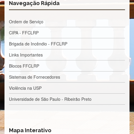
à
Navegação Rápida
Pró-
Reitoria
de
Ordem de Serviço
PG
CIPA - FFCLRP
Comissão
de
Pós-
Brigada de Incêndio - FFCLRP
graduação
Links Importantes
Defesas
Blocos FFCLRP
Diplomas
Disponíveis
Sistemas de Fornecedores
Editais
Violência na USP
Formulários
Universidade de São Paulo - Ribeirão Preto
Histórico
Matrícula
Normas
-
Mapa Interativo
Dissertações