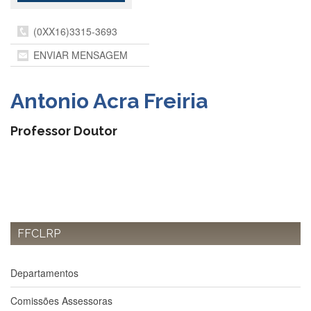
Departamentos
(0XX16)3315-3693
GRADUAÇÃO
ENVIAR MENSAGEM
Apresentação
Atendimento
Antonio Acra Freiria
Online
Comissões
Professor Doutor
Cursos
Curricularização
da
Extensão
Ingresso
FFCLRP
Calendário
e
Horários
Departamentos
Estágios
Comissões Assessoras
Permanência