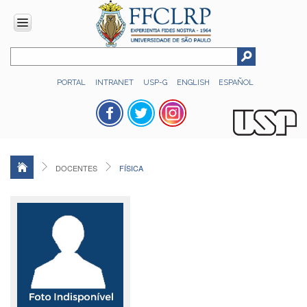
INSTITUCIONAL
PORTAL
INTRANET
USP-G
ENGLISH
ESPAÑOL
Histórico
Números
Direção
Colegiados
DOCENTES
FÍSICA
Administração
Organograma
Relatório
de
Gestão
FFCLRP
-
60
anos