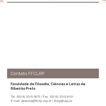
e
Teses
PAE
(CAPES)
Programas
Twitter
PESQUISA
A
Comissão
de
Pesquisa
Pesquisadores
Contato FFCLRP
Oportunidades
Infraestrutura
Faculdade de Filosofia, Ciências e Letras de
Ribeirão Preto
Formulários
Tel. 55(16) 3315-3670 | Fax. 55(16) 3315-9101
Notícias
E-mail: diretoria@ffclrp.usp.br | ffclrp@usp.br