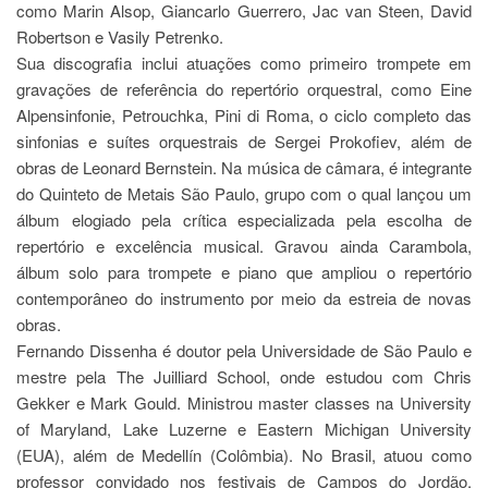
Estudantil
como Marin Alsop, Giancarlo Guerrero, Jac van Steen, David
Robertson e Vasily Petrenko.
Formulários
Sua discografia inclui atuações como primeiro trompete em
Agremiações
gravações de referência do repertório orquestral, como Eine
Diplomas
Alpensinfonie, Petrouchka, Pini di Roma, o ciclo completo das
Disponíveis
sinfonias e suítes orquestrais de Sergei Prokofiev, além de
obras de Leonard Bernstein. Na música de câmara, é integrante
Pró-
Aluno
do Quinteto de Metais São Paulo, grupo com o qual lançou um
álbum elogiado pela crítica especializada pela escolha de
Sistema
Júpiter
repertório e excelência musical. Gravou ainda Carambola,
álbum solo para trompete e piano que ampliou o repertório
PÓS-
GRADUAÇÃO
contemporâneo do instrumento por meio da estreia de novas
obras.
Alunos
Fernando Dissenha é doutor pela Universidade de São Paulo e
Especiais
mestre pela The Juilliard School, onde estudou com Chris
Apresentação
Gekker e Mark Gould. Ministrou master classes na University
Atendimento
of Maryland, Lake Luzerne e Eastern Michigan University
Online
(EUA), além de Medellín (Colômbia). No Brasil, atuou como
Auxílio
professor convidado nos festivais de Campos do Jordão,