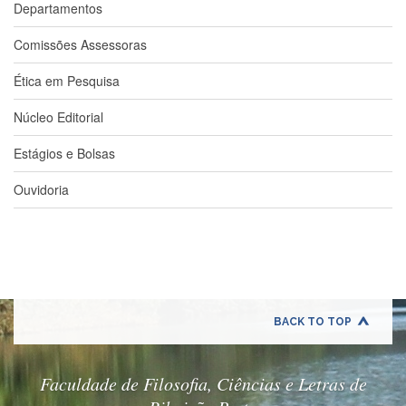
Departamentos
e
Teses
Comissões Assessoras
PAE
(CAPES)
Ética em Pesquisa
Programas
Núcleo Editorial
Twitter
Estágios e Bolsas
PESQUISA
A
Ouvidoria
Comissão
de
Pesquisa
Pesquisadores
Oportunidades
Infraestrutura
BACK TO TOP
Formulários
Faculdade de Filosofia, Ciências e Letras de
Notícias