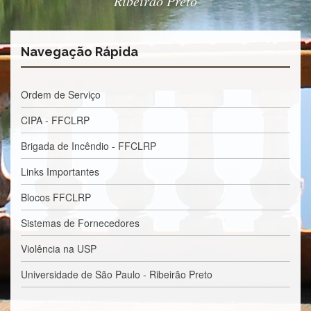
Ribeirão Preto
Contato
CULTURA
E
EXTENSÃO
Navegação Rápida
Apresentação
Ordem de Serviço
Programas
e
CIPA - FFCLRP
Projetos
NACE
Brigada de Incêndio - FFCLRP
Museu
Links Importantes
de
Ciências
Blocos FFCLRP
da
USP
Sistemas de Fornecedores
Empresas
Violência na USP
Juniores
Cursos
Universidade de São Paulo - Ribeirão Preto
e
Atividades