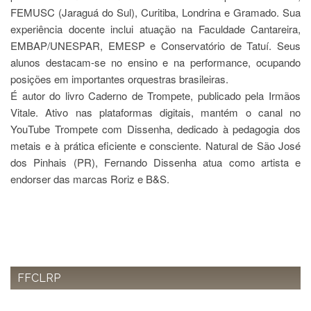
à
FEMUSC (Jaraguá do Sul), Curitiba, Londrina e Gramado. Sua
Pró-
experiência docente inclui atuação na Faculdade Cantareira,
Reitoria
de
EMBAP/UNESPAR, EMESP e Conservatório de Tatuí. Seus
PG
alunos destacam-se no ensino e na performance, ocupando
Comissão
posições em importantes orquestras brasileiras.
de
É autor do livro Caderno de Trompete, publicado pela Irmãos
Pós-
Vitale. Ativo nas plataformas digitais, mantém o canal no
graduação
YouTube Trompete com Dissenha, dedicado à pedagogia dos
Defesas
metais e à prática eficiente e consciente. Natural de São José
Diplomas
dos Pinhais (PR), Fernando Dissenha atua como artista e
Disponíveis
endorser das marcas Roriz e B&S.
Editais
Formulários
Histórico
Matrícula
FFCLRP
Normas
-
Dissertações