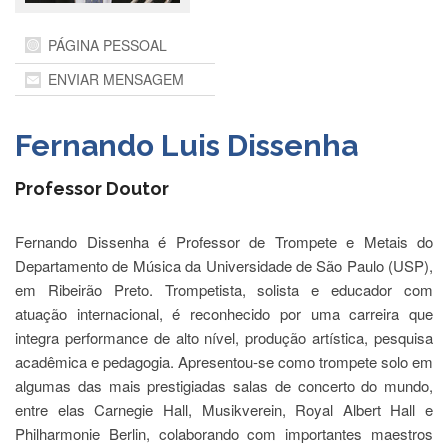
Departamentos
PÁGINA PESSOAL
GRADUAÇÃO
ENVIAR MENSAGEM
Apresentação
Atendimento
Fernando Luis Dissenha
Online
Comissões
Professor Doutor
Cursos
Curricularização
Fernando Dissenha é Professor de Trompete e Metais do
da
Departamento de Música da Universidade de São Paulo (USP),
Extensão
em Ribeirão Preto. Trompetista, solista e educador com
Ingresso
atuação internacional, é reconhecido por uma carreira que
integra performance de alto nível, produção artística, pesquisa
Calendário
e
acadêmica e pedagogia. Apresentou-se como trompete solo em
Horários
algumas das mais prestigiadas salas de concerto do mundo,
Estágios
entre elas Carnegie Hall, Musikverein, Royal Albert Hall e
Philharmonie Berlin, colaborando com importantes maestros
Permanência