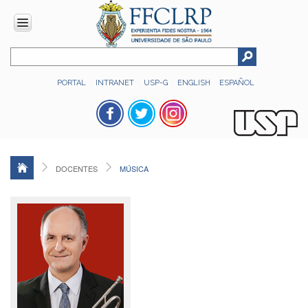
INSTITUCIONAL
PORTAL
INTRANET
USP-G
ENGLISH
ESPAÑOL
Histórico
Números
Direção
Colegiados
DOCENTES
MÚSICA
Administração
Organograma
Relatório
de
Gestão
FFCLRP
-
60
anos