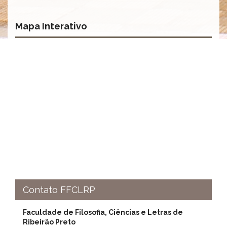
Normativas
Fomentos
Mapa Interativo
e
Editais
Notícias
Eventos
Contato
INCLUSÃO
Apresentação
Comissão
Missão
Regimento
Portarias
Contato FFCLRP
e
deliberações
Faculdade de Filosofia, Ciências e Letras de
Editais
Ribeirão Preto