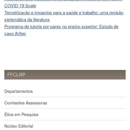
Estudantil
COVID-19 Scale
Formulários
Terceirização e impactos para a saúde e trabalho: uma revisão
sistemática da literatura
Agremiações
Programa de tutoria por pares no ensino superior: Estudo de
Diplomas
caso Artigo
Disponíveis
Pró-
Aluno
Sistema
Júpiter
PÓS-
FFCLRP
GRADUAÇÃO
Alunos
Departamentos
Especiais
Apresentação
Comissões Assessoras
Atendimento
Ética em Pesquisa
Online
Núcleo Editorial
Auxílio