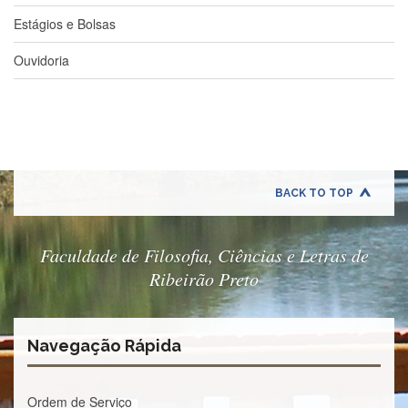
à
Pró-
Estágios e Bolsas
Reitoria
de
Ouvidoria
PG
Comissão
de
Pós-
graduação
Defesas
BACK TO TOP
Diplomas
Disponíveis
Editais
Faculdade de Filosofia, Ciências e Letras de
Ribeirão Preto
Formulários
Histórico
Matrícula
Navegação Rápida
Normas
-
Ordem de Serviço
Dissertações