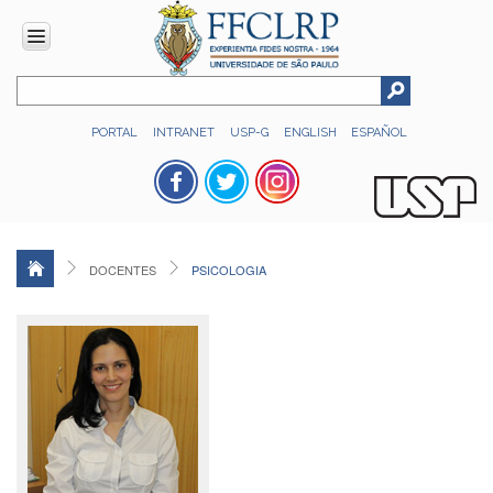
INSTITUCIONAL
PORTAL
INTRANET
USP-G
ENGLISH
ESPAÑOL
Histórico
Números
Direção
Colegiados
DOCENTES
PSICOLOGIA
Administração
Organograma
Relatório
de
Gestão
FFCLRP
-
60
anos