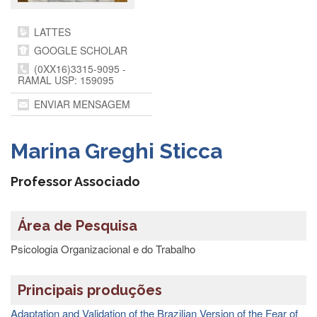
Departamentos
LATTES
GRADUAÇÃO
GOOGLE SCHOLAR
Apresentação
(0XX16)3315-9095 -
RAMAL USP: 159095
Atendimento
Online
ENVIAR MENSAGEM
Comissões
Cursos
Marina Greghi Sticca
Curricularização
da
Professor Associado
Extensão
Ingresso
Área de Pesquisa
Calendário
Psicologia Organizacional e do Trabalho
e
Horários
Estágios
Principais produções
Permanência
Adaptation and Validation of the Brazilian Version of the Fear of