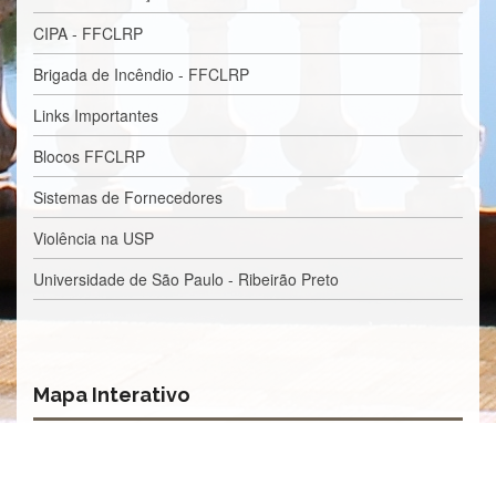
e
Teses
CIPA - FFCLRP
PAE
Brigada de Incêndio - FFCLRP
(CAPES)
Links Importantes
Programas
Blocos FFCLRP
Twitter
PESQUISA
Sistemas de Fornecedores
A
Violência na USP
Comissão
de
Universidade de São Paulo - Ribeirão Preto
Pesquisa
Pesquisadores
Oportunidades
Mapa Interativo
Infraestrutura
Formulários
Notícias