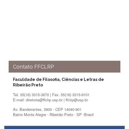
Contato
CULTURA
E
EXTENSÃO
Apresentação
Programas
e
Projetos
NACE
Contato FFCLRP
Museu
de
Ciências
Faculdade de Filosofia, Ciências e Letras de
da
Ribeirão Preto
USP
Tel. 55(16) 3315-3670 | Fax. 55(16) 3315-9101
Empresas
E-mail: diretoria@ffclrp.usp.br | ffclrp@usp.br
Juniores
Av. Bandeirantes, 3900 - CEP 14040-901
Cursos
Bairro Monte Alegre - Ribeirão Preto - SP -Brasil
e
Atividades