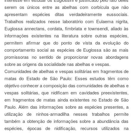
Estudantil
serem os únicos entre as abelhas com corbícula que não
Formulários
apresentam espécies ditas verdadeiramente eussociais.
Trabalhos realizados nesse laboratório com Eulaema nigrita,
Agremiações
Euglossa annectans, cordata, fimbriata e townsendi, aliado às
Diplomas
informações existentes na literatura sobre outras espécies,
Disponíveis
permitem afirmar que do ponto de vista da evolução do
Pró-
comportamento social as espécies de Euglossa são as mais
Aluno
promissoras no sentido de proporcionar novas abordagens
Sistema
sobre as origens da socialidade nas abelhas e vespas.
Júpiter
Comunidades de abelhas e vespas solitárias em fragmentos de
PÓS-
matas do Estado de São Paulo: Esses estudos têm como
GRADUAÇÃO
objetivo conhecer a composição das comunidades de abelhas e
Alunos
vespas solitárias, que nidificam em cavidades preexistentes,
Especiais
em fragmentos de matas ainda existentes no Estado de São
Apresentação
Paulo. Além das informações sobre as espécies presentes, a
utilização de ninhos-armadilha nesses trabalhos permite
Atendimento
Online
também a obtenção de informações sobre a abundância das
espécies, épocas de nidificação, recursos utilizados na
Auxílio