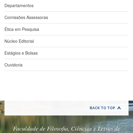
e
Departamentos
Teses
Comissões Assessoras
PAE
(CAPES)
Ética em Pesquisa
Programas
Núcleo Editorial
Twitter
PESQUISA
Estágios e Bolsas
A
Ouvidoria
Comissão
de
Pesquisa
Pesquisadores
Oportunidades
Infraestrutura
BACK TO TOP
Formulários
Notícias
Faculdade de Filosofia, Ciências e Letras de