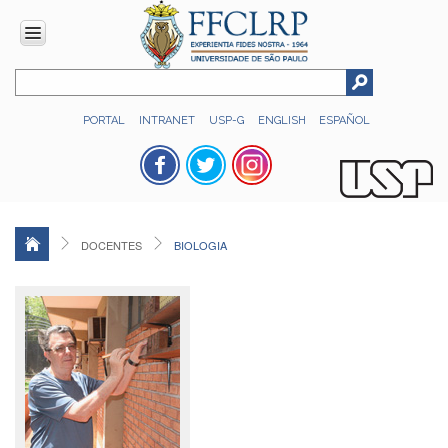
INSTITUCIONAL
PORTAL
INTRANET
USP-G
ENGLISH
ESPAÑOL
Histórico
Números
Direção
Colegiados
DOCENTES
BIOLOGIA
Administração
Organograma
Relatório
de
Gestão
FFCLRP
-
60
anos