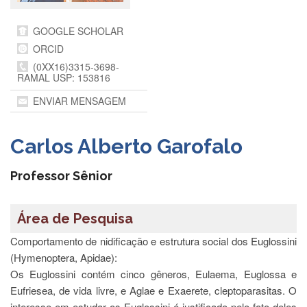
Departamentos
GOOGLE SCHOLAR
GRADUAÇÃO
ORCID
Apresentação
(0XX16)3315-3698-
RAMAL USP: 153816
Atendimento
Online
ENVIAR MENSAGEM
Comissões
Cursos
Carlos Alberto Garofalo
Curricularização
da
Professor Sênior
Extensão
Ingresso
Área de Pesquisa
Calendário
Comportamento de nidificação e estrutura social dos Euglossini
e
Horários
(Hymenoptera, Apidae):
Os Euglossini contém cinco gêneros, Eulaema, Euglossa e
Estágios
Eufriesea, de vida livre, e Aglae e Exaerete, cleptoparasitas. O
Permanência
interesse em estudar os Euglossini é justificado pelo fato deles