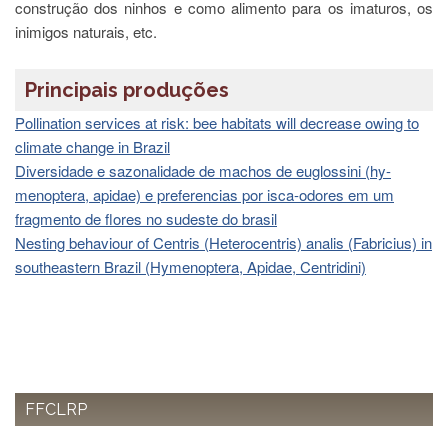
à
construção dos ninhos e como alimento para os imaturos, os
Pró-
inimigos naturais, etc.
Reitoria
de
PG
Principais produções
Comissão
Pollination services at risk: bee habitats will decrease owing to
de
Pós-
climate change in Brazil
graduação
Diversidade e sazonalidade de machos de euglossini (hy-
menoptera, apidae) e preferencias por isca-odores em um
Defesas
fragmento de flores no sudeste do brasil
Diplomas
Nesting behaviour of Centris (Heterocentris) analis (Fabricius) in
Disponíveis
southeastern Brazil (Hymenoptera, Apidae, Centridini)
Editais
Formulários
Histórico
Matrícula
Normas
FFCLRP
-
Dissertações