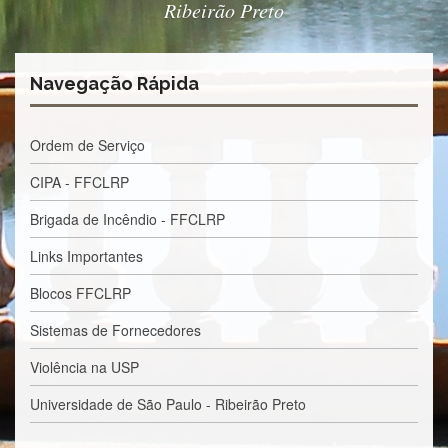
Contato
Ribeirão Preto
CULTURA
E
EXTENSÃO
Navegação Rápida
Apresentação
Programas
Ordem de Serviço
e
Projetos
CIPA - FFCLRP
NACE
Brigada de Incêndio - FFCLRP
Museu
de
Links Importantes
Ciências
da
Blocos FFCLRP
USP
Sistemas de Fornecedores
Empresas
Juniores
Violência na USP
Cursos
Universidade de São Paulo - Ribeirão Preto
e
Atividades