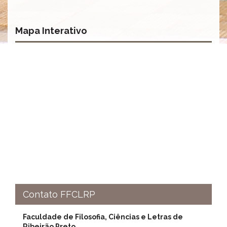
Normativas
Fomentos
Mapa Interativo
e
Editais
Notícias
Eventos
Contato
INCLUSÃO
Apresentação
Comissão
Missão
Regimento
Portarias
Contato FFCLRP
e
deliberações
Faculdade de Filosofia, Ciências e Letras de
Editais
Ribeirão Preto