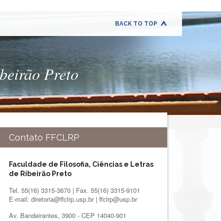
BACK TO TOP
ibeirão Preto
Contato FFCLRP
Faculdade de Filosofia, Ciências e Letras
de Ribeirão Preto
Tel. 55(16) 3315-3670 | Fax. 55(16) 3315-9101
E-mail: diretoria@ffclrp.usp.br | ffclrp@usp.br
Av. Bandeirantes, 3900 - CEP 14040-901