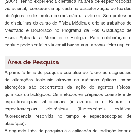
(2004). Tenho experiência científica na área de espectroscopia
Estudantil
vibracional, fuorescência aplicada na caracterização de tecidos
Formulários
biológicos, e dosimetria de radiação ultravioleta. Sou professor
Agremiações
de disciplinas do curso de Física Médica e oriento trabalhos de
Mestrado e Doutorado no Programa de Pos Graduação de
Diplomas
Disponíveis
Física Aplicada a Medicina e Biologia. Para colaboração o
contato pode ser feito via email bachmann (arroba) ffclrp.usp.br
Pró-
Aluno
Sistema
Área de Pesquisa
Júpiter
A primeira linha de pesquisa que atuo se refere ao diagnóstico
PÓS-
de alterações teciduais através de métodos ópticos; estas
GRADUAÇÃO
alterações são decorrentes da ação de agentes físicos,
Alunos
químicos ou biológicos. Os métodos empregados consistem de
Especiais
espectroscopias vibracionais (infravermelho e Raman) e
Apresentação
espectroscopias eletrônicas (fluorescência estática,
fluorescência resolvida no tempo e espectroscopias de
Atendimento
Online
absorção).
A segunda linha de pesquisa é a aplicação de radiação laser e
Auxílio