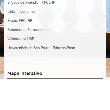
Brigada de Incêndio - FFCLRP
Normativas
Fomentos
Links Importantes
e
Editais
Blocos FFCLRP
Notícias
Sistemas de Fornecedores
Eventos
Violência na USP
Contato
Universidade de São Paulo - Ribeirão Preto
INCLUSÃO
Apresentação
Comissão
Mapa Interativo
Missão
Regimento
Portarias
e
deliberações
Editais