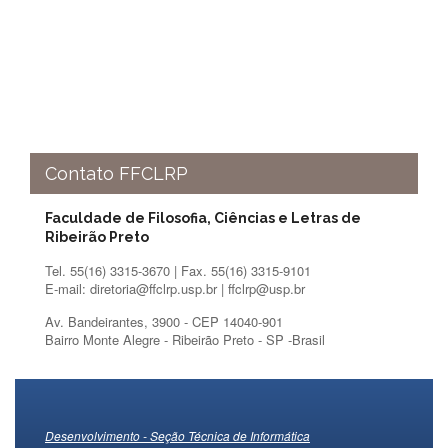
Eventos
de
Inclusão
e
Pertencimento
Apoio
estudantil
Você
Contato FFCLRP
não
está
Faculdade de Filosofia, Ciências e Letras de
sozinho(a)!
Ribeirão Preto
Reuniões
Tel. 55(16) 3315-3670 | Fax. 55(16) 3315-9101
E-mail: diretoria@ffclrp.usp.br | ffclrp@usp.br
Conheça
nossas
Av. Bandeirantes, 3900 - CEP 14040-901
redes
Bairro Monte Alegre - Ribeirão Preto - SP -Brasil
Formulários
Contato
INTERNACIONALIZAÇÃO
Desenvolvimento - Seção Técnica de Informática