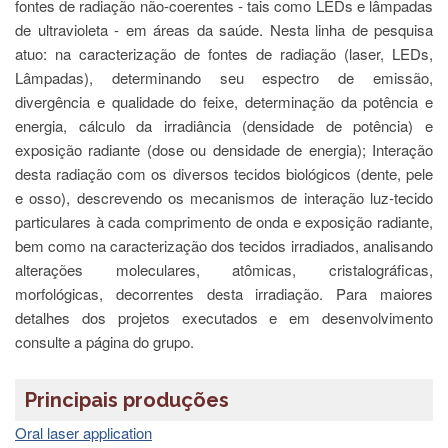
à
fontes de radiação não-coerentes - tais como LEDs e lâmpadas
Pró-
de ultravioleta - em áreas da saúde. Nesta linha de pesquisa
Reitoria
atuo: na caracterização de fontes de radiação (laser, LEDs,
de
PG
Lâmpadas), determinando seu espectro de emissão,
divergência e qualidade do feixe, determinação da potência e
Comissão
energia, cálculo da irradiância (densidade de potência) e
de
Pós-
exposição radiante (dose ou densidade de energia); Interação
graduação
desta radiação com os diversos tecidos biológicos (dente, pele
Defesas
e osso), descrevendo os mecanismos de interação luz-tecido
particulares à cada comprimento de onda e exposição radiante,
Diplomas
Disponíveis
bem como na caracterização dos tecidos irradiados, analisando
alterações moleculares, atômicas, cristalográficas,
Editais
morfológicas, decorrentes desta irradiação. Para maiores
Formulários
detalhes dos projetos executados e em desenvolvimento
Histórico
consulte a página do grupo.
Matrícula
Principais produções
Normas
-
Oral laser application
Dissertações