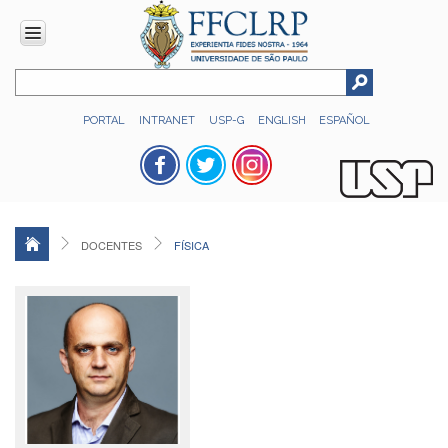
INSTITUCIONAL
PORTAL
INTRANET
USP-G
ENGLISH
ESPAÑOL
Histórico
Números
Direção
Colegiados
DOCENTES
FÍSICA
Administração
Organograma
Relatório
de
Gestão
FFCLRP
-
60
anos