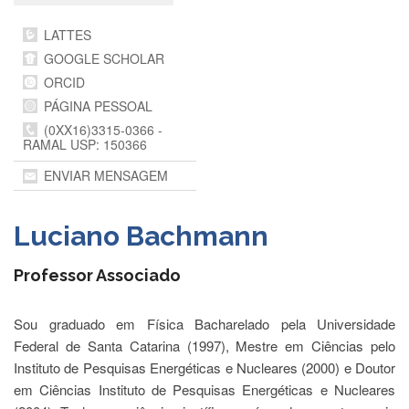
Departamentos
LATTES
GRADUAÇÃO
GOOGLE SCHOLAR
ORCID
Apresentação
PÁGINA PESSOAL
Atendimento
Online
(0XX16)3315-0366 -
RAMAL USP: 150366
Comissões
ENVIAR MENSAGEM
Cursos
Curricularização
Luciano Bachmann
da
Extensão
Professor Associado
Ingresso
Calendário
Sou graduado em Física Bacharelado pela Universidade
e
Horários
Federal de Santa Catarina (1997), Mestre em Ciências pelo
Instituto de Pesquisas Energéticas e Nucleares (2000) e Doutor
Estágios
em Ciências Instituto de Pesquisas Energéticas e Nucleares
Permanência