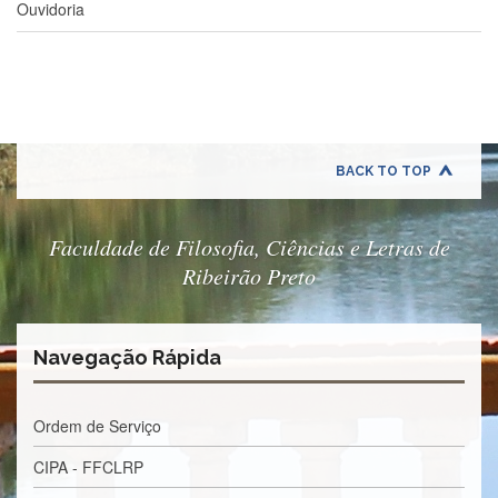
Contato
Ouvidoria
CULTURA
E
EXTENSÃO
Apresentação
Programas
e
BACK TO TOP
Projetos
NACE
Faculdade de Filosofia, Ciências e Letras de
Museu
Ribeirão Preto
de
Ciências
da
USP
Navegação Rápida
Empresas
Juniores
Ordem de Serviço
Cursos
e
CIPA - FFCLRP
Atividades