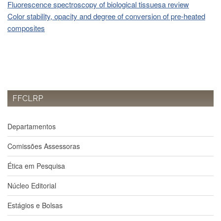
Fluorescence spectroscopy of biological tissuesa review
e
Teses
Color stability, opacity and degree of conversion of pre-heated
composites
PAE
(CAPES)
Programas
Twitter
PESQUISA
FFCLRP
A
Comissão
de
Departamentos
Pesquisa
Pesquisadores
Comissões Assessoras
Oportunidades
Ética em Pesquisa
Infraestrutura
Núcleo Editorial
Formulários
Estágios e Bolsas
Notícias