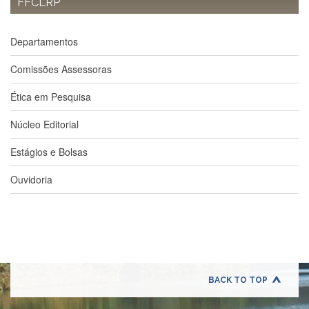
FFCLRP
à
Pró-
Reitoria
de
Departamentos
PG
Comissões Assessoras
Comissão
de
Ética em Pesquisa
Pós-
graduação
Núcleo Editorial
Defesas
Estágios e Bolsas
Diplomas
Disponíveis
Ouvidoria
Editais
Formulários
Histórico
Matrícula
Normas
BACK TO TOP
-
Dissertações