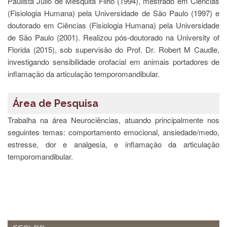
Paulista Júlio de Mesquita Filho (1994), mestrado em Ciências
Estudantil
(Fisiologia Humana) pela Universidade de São Paulo (1997) e
Formulários
doutorado em Ciências (Fisiologia Humana) pela Universidade
Agremiações
de São Paulo (2001). Realizou pós-doutorado na University of
Florida (2015), sob supervisão do Prof. Dr. Robert M Caudle,
Diplomas
Disponíveis
investigando sensibilidade orofacial em animais portadores de
inflamação da articulação temporomandibular.
Pró-
Aluno
Área de Pesquisa
Sistema
Júpiter
Trabalha na área Neurociências, atuando principalmente nos
PÓS-
seguintes temas: comportamento emocional, ansiedade/medo,
GRADUAÇÃO
estresse, dor e analgesia, e inflamação da articulação
Alunos
temporomandibular.
Especiais
Apresentação
Atendimento
Online
Auxílio