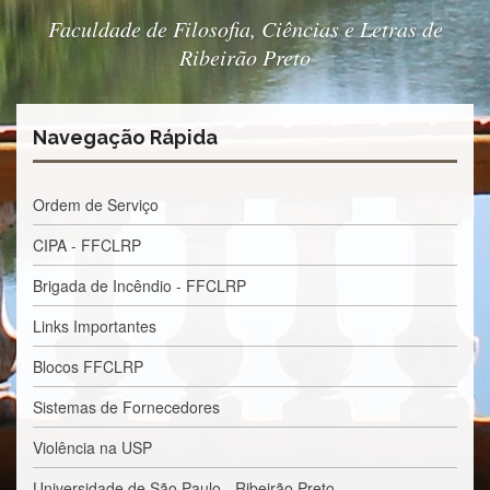
e
Faculdade de Filosofia, Ciências e Letras de
Teses
Ribeirão Preto
PAE
(CAPES)
Programas
Navegação Rápida
Twitter
PESQUISA
Ordem de Serviço
A
CIPA - FFCLRP
Comissão
de
Pesquisa
Brigada de Incêndio - FFCLRP
Pesquisadores
Links Importantes
Oportunidades
Blocos FFCLRP
Infraestrutura
Sistemas de Fornecedores
Formulários
Violência na USP
Notícias
Universidade de São Paulo - Ribeirão Preto