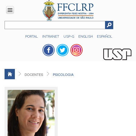
INSTITUCIONAL
PORTAL
INTRANET
USP-G
ENGLISH
ESPAÑOL
Histórico
Números
Direção
Colegiados
DOCENTES
PSICOLOGIA
Administração
Organograma
Relatório
de
Gestão
FFCLRP
-
60
anos