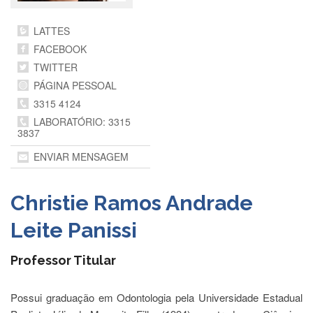
Departamentos
LATTES
GRADUAÇÃO
FACEBOOK
Apresentação
TWITTER
PÁGINA PESSOAL
Atendimento
Online
3315 4124
Comissões
LABORATÓRIO: 3315
3837
Cursos
ENVIAR MENSAGEM
Curricularização
da
Extensão
Christie Ramos Andrade
Ingresso
Leite Panissi
Calendário
e
Professor Titular
Horários
Estágios
Possui graduação em Odontologia pela Universidade Estadual
Permanência