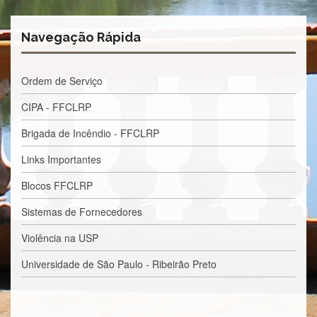
à
Pró-
Reitoria
Navegação Rápida
de
PG
Comissão
Ordem de Serviço
de
Pós-
CIPA - FFCLRP
graduação
Brigada de Incêndio - FFCLRP
Defesas
Links Importantes
Diplomas
Disponíveis
Blocos FFCLRP
Editais
Sistemas de Fornecedores
Formulários
Violência na USP
Histórico
Universidade de São Paulo - Ribeirão Preto
Matrícula
Normas
-
Dissertações