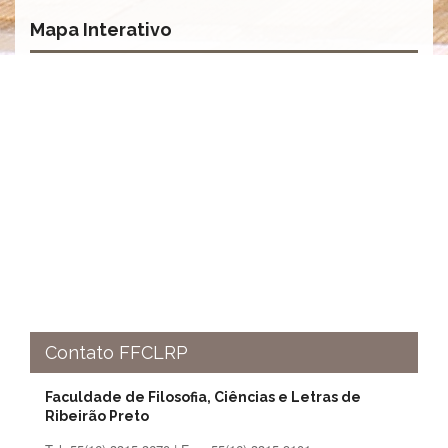
e
Mapa Interativo
Teses
PAE
(CAPES)
Programas
Twitter
PESQUISA
A
Comissão
de
Pesquisa
Pesquisadores
Oportunidades
Contato FFCLRP
Infraestrutura
Formulários
Faculdade de Filosofia, Ciências e Letras de
Ribeirão Preto
Notícias