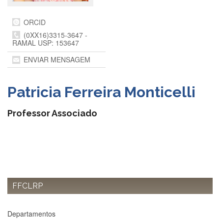
Departamentos
ORCID
GRADUAÇÃO
(0XX16)3315-3647 -
RAMAL USP: 153647
Apresentação
ENVIAR MENSAGEM
Atendimento
Online
Comissões
Patricia Ferreira Monticelli
Cursos
Professor Associado
Curricularização
da
Extensão
Ingresso
Calendário
e
Horários
FFCLRP
Estágios
Departamentos
Permanência