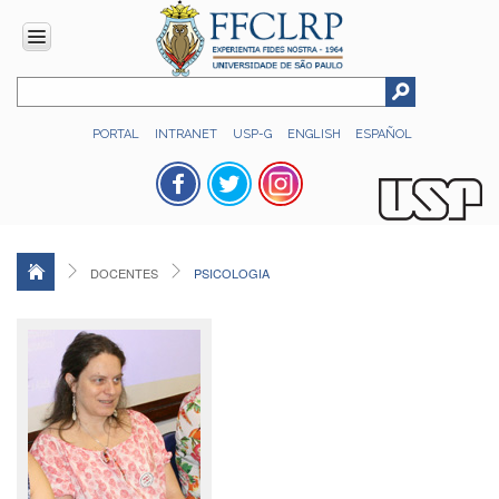
INSTITUCIONAL
PORTAL
INTRANET
USP-G
ENGLISH
ESPAÑOL
Histórico
Números
Direção
Colegiados
DOCENTES
PSICOLOGIA
Administração
Organograma
Relatório
de
Gestão
FFCLRP
-
60
anos