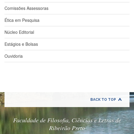
Estudantil
Comissões Assessoras
Formulários
Ética em Pesquisa
Agremiações
Diplomas
Núcleo Editorial
Disponíveis
Estágios e Bolsas
Pró-
Aluno
Ouvidoria
Sistema
Júpiter
PÓS-
GRADUAÇÃO
Alunos
Especiais
BACK TO TOP
Apresentação
Atendimento
Faculdade de Filosofia, Ciências e Letras de
Online
Ribeirão Preto
Auxílio