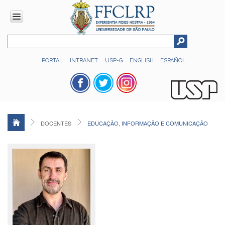
INSTITUCIONAL
PORTAL
INTRANET
USP-G
ENGLISH
ESPAÑOL
Histórico
Números
Direção
Colegiados
DOCENTES
EDUCAÇÃO, INFORMAÇÃO E COMUNICAÇÃO
Administração
Organograma
Relatório
de
Gestão
FFCLRP
-
60
anos