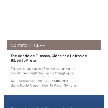
Normativas
Fomentos
e
Editais
Notícias
Eventos
Contato
Contato FFCLRP
INCLUSÃO
Faculdade de Filosofia, Ciências e Letras de
Apresentação
Ribeirão Preto
Comissão
Tel. 55(16) 3315-3670 | Fax. 55(16) 3315-9101
Missão
E-mail: diretoria@ffclrp.usp.br | ffclrp@usp.br
Regimento
Av. Bandeirantes, 3900 - CEP 14040-901
Bairro Monte Alegre - Ribeirão Preto - SP -Brasil
Portarias
e
deliberações
Editais