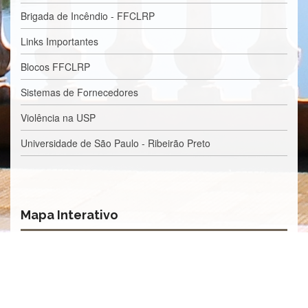
Contato
Brigada de Incêndio - FFCLRP
CULTURA
E
Links Importantes
EXTENSÃO
Blocos FFCLRP
Apresentação
Sistemas de Fornecedores
Programas
e
Violência na USP
Projetos
NACE
Universidade de São Paulo - Ribeirão Preto
Museu
de
Ciências
da
USP
Mapa Interativo
Empresas
Juniores
Cursos
e
Atividades