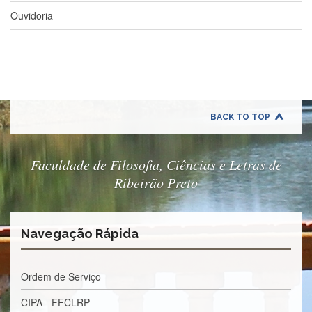
e
Ouvidoria
Teses
PAE
(CAPES)
Programas
Twitter
BACK TO TOP
PESQUISA
A
Comissão
Faculdade de Filosofia, Ciências e Letras de
de
Ribeirão Preto
Pesquisa
Pesquisadores
Oportunidades
Navegação Rápida
Infraestrutura
Formulários
Ordem de Serviço
Notícias
CIPA - FFCLRP