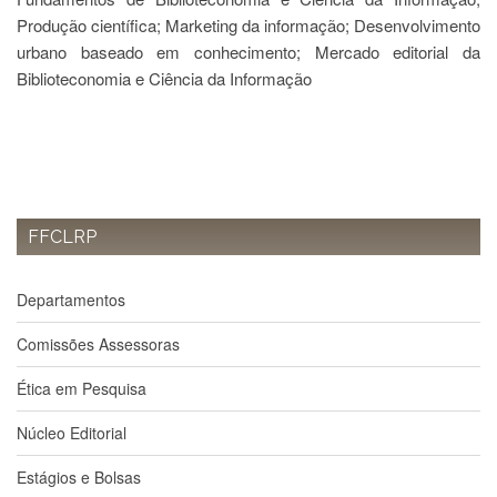
à
Produção científica; Marketing da informação; Desenvolvimento
Pró-
Reitoria
urbano baseado em conhecimento; Mercado editorial da
de
Biblioteconomia e Ciência da Informação
PG
Comissão
de
Pós-
graduação
Defesas
FFCLRP
Diplomas
Disponíveis
Departamentos
Editais
Formulários
Comissões Assessoras
Histórico
Ética em Pesquisa
Matrícula
Núcleo Editorial
Normas
-
Estágios e Bolsas
Dissertações