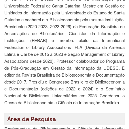
Estudantil
Universidade Federal de Santa Catarina. Mestre em Gestão de
Formulários
Unidades de Informação pela Universidade do Estado de Santa
Catarina e bacharel em Biblioteconomia pela mesma instituição.
Agremiações
Presidente (2020-2023, 2023-2026) da Federação Brasileira de
Diplomas
Associações de Bibliotecários, Cientistas da Informação e
Disponíveis
Instituições (FEBAB) e membro eleito da International
Pró-
Federation of Library Associations IFLA (Divisão da América
Aluno
Latina e Caribe de 2015 a 2023 e Seção Management of Library
Sistema
Associations desde 2020). Professor colaborador do Programa
Júpiter
de Pós-Graduação em Gestão da Informação da UDESC. É
PÓS-
editor da Revista Brasileira de Biblioteconomia e Documentação
GRADUAÇÃO
desde 2017. Presidiu o Congresso Brasileiro de Biblioteconomia
Alunos
e Documentação (edições de 2022 e 2024) e o Seminário
Especiais
Nacional de Bibliotecas Universitárias em 2023. Coordenou o
Apresentação
Censo da Biblioteconomia e Ciência da Informação Brasileira.
Atendimento
Online
Área de Pesquisa
Auxílio
Fundamentos de Biblioteconomia e Ciência da Informação;