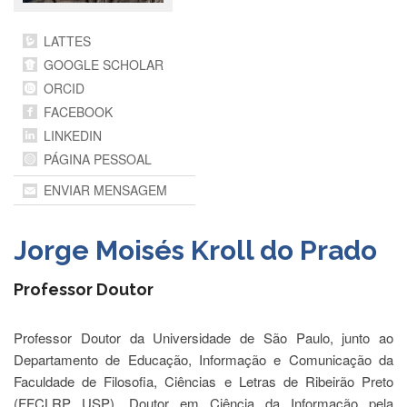
Departamentos
LATTES
GRADUAÇÃO
GOOGLE SCHOLAR
Apresentação
ORCID
Atendimento
FACEBOOK
Online
LINKEDIN
Comissões
PÁGINA PESSOAL
Cursos
ENVIAR MENSAGEM
Curricularização
da
Jorge Moisés Kroll do Prado
Extensão
Ingresso
Professor Doutor
Calendário
e
Professor Doutor da Universidade de São Paulo, junto ao
Horários
Departamento de Educação, Informação e Comunicação da
Estágios
Faculdade de Filosofia, Ciências e Letras de Ribeirão Preto
Permanência
(FFCLRP USP). Doutor em Ciência da Informação pela