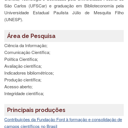
Estudantil
São Carlos (UFSCar) e graduação em Biblioteconomia pela
Formulários
Universidade Estadual Paulista Júlio de Mesquita Filho
(UNESP).
Agremiações
Diplomas
Disponíveis
Área de Pesquisa
Pró-
Ciência da Informação;
Aluno
Comunicação Científica;
Sistema
Política Científica;
Júpiter
Avaliação científica;
PÓS-
Indicadores bibliométricos;
GRADUAÇÃO
Produção científica;
Acesso aberto;
Alunos
Especiais
Integridade científica;
Apresentação
Principais produções
Atendimento
Online
Contribuições da Fundação Ford à formação e consolidação de
Auxílio
campos científicos no Brasil