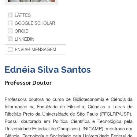
Departamentos
LATTES
GRADUAÇÃO
GOOGLE SCHOLAR
Apresentação
ORCID
Atendimento
LINKEDIN
Online
ENVIAR MENSAGEM
Comissões
Cursos
Ednéia Silva Santos
Curricularização
da
Professor Doutor
Extensão
Ingresso
Professora doutora no curso de Biblioteconomia e Ciência da
Calendário
Informação na Faculdade de Filosofia, Ciências e Letras de
e
Ribeirão Preto da Universidade de São Paulo (FFCLRP/USP).
Horários
Possui doutorado em Política Científica e Tecnológica pela
Estágios
Universidade Estadual de Campinas (UNICAMP), mestrado em
Permanência
Ciência, Tecnologia e Sociedade pela Universidade Federal de