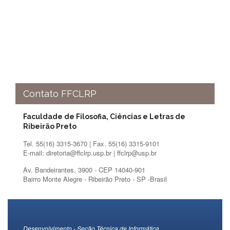
Normativas
Fomentos
e
Editais
Notícias
Eventos
Contato
Contato FFCLRP
INCLUSÃO
Faculdade de Filosofia, Ciências e Letras de
Apresentação
Ribeirão Preto
Comissão
Tel. 55(16) 3315-3670 | Fax. 55(16) 3315-9101
E-mail: diretoria@ffclrp.usp.br | ffclrp@usp.br
Missão
Av. Bandeirantes, 3900 - CEP 14040-901
Regimento
Bairro Monte Alegre - Ribeirão Preto - SP -Brasil
Portarias
e
deliberações
Editais
Desenvolvimento - Seção Técnica de Informática