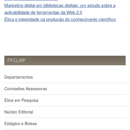
à
Marketing digital em bibliotecas digitais: um estudo sobre a
Pró-
Reitoria
aplicabilidade de ferramentas da Web 2.0
de
Ética e integridade na produção do conhecimento científico
PG
Comissão
de
Pós-
graduação
Defesas
FFCLRP
Diplomas
Disponíveis
Departamentos
Editais
Comissões Assessoras
Formulários
Histórico
Ética em Pesquisa
Matrícula
Núcleo Editorial
Normas
-
Estágios e Bolsas
Dissertações