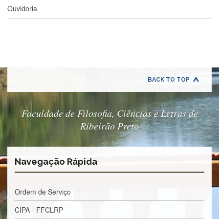
e
Ouvidoria
Teses
PAE
(CAPES)
Programas
Twitter
BACK TO TOP
PESQUISA
A
Comissão
Faculdade de Filosofia, Ciências e Letras de
de
Ribeirão Preto
Pesquisa
Pesquisadores
Oportunidades
Navegação Rápida
Infraestrutura
Formulários
Ordem de Serviço
Notícias
CIPA - FFCLRP