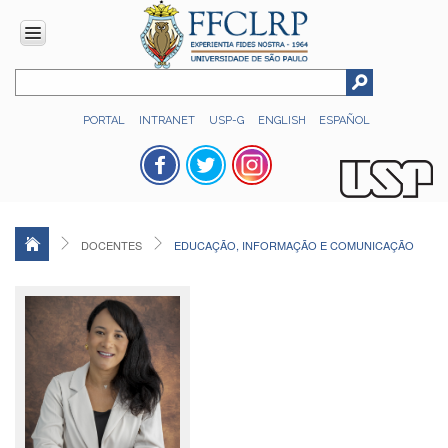
INSTITUCIONAL
PORTAL
INTRANET
USP-G
ENGLISH
ESPAÑOL
Histórico
Números
Direção
Colegiados
DOCENTES
EDUCAÇÃO, INFORMAÇÃO E COMUNICAÇÃO
Administração
Organograma
Relatório
de
Gestão
FFCLRP
-
60
anos