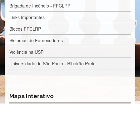
Contato
Brigada de Incêndio - FFCLRP
CULTURA
Links Importantes
E
EXTENSÃO
Blocos FFCLRP
Apresentação
Sistemas de Fornecedores
Programas
e
Violência na USP
Projetos
Universidade de São Paulo - Ribeirão Preto
NACE
Museu
de
Ciências
da
Mapa Interativo
USP
Empresas
Juniores
Cursos
e
Atividades