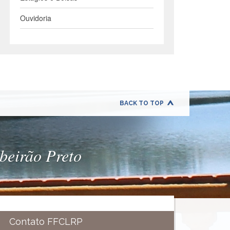
Ouvidoria
BACK TO TOP
ibeirão Preto
Contato FFCLRP