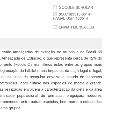
GOOGLE SCHOLAR
(0XX16)3315-3514 -
RAMAL USP: 153514
ENVIAR MENSAGEM
 estão ameaçadas de extinção no mundo e no Brasil 69
ira Ameaçada de Extinção, o que representa cerca de 12% do
momento (~600). Os mamíferos estão entre os grupos mais
egradação de hábitat e aos impactos da caça legal e ilegal,
a minha linha de pesquisa envolve o estudo de aspectos
eotropicais, com ênfase nas espécies de médio e grande
s realizadas envolvem a caracterização da dieta e da área
sidade populacional de primatas, preguiças, roedores
nos e canídeos) entre outras espécies, bem como o estudo dos
estes grupos.