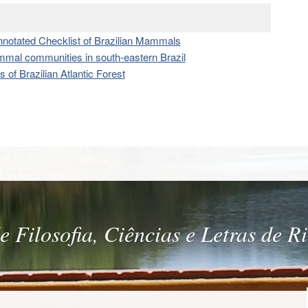
nnotated Checklist of Brazilian Mammals
mammal communities in south-eastern Brazil
of Brazilian Atlantic Forest
 Filosofia, Ciências e Letras de R