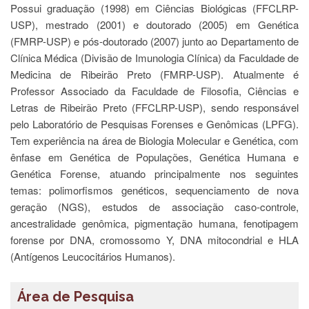
Estudantil
Possui graduação (1998) em Ciências Biológicas (FFCLRP-
USP), mestrado (2001) e doutorado (2005) em Genética
Formulários
(FMRP-USP) e pós-doutorado (2007) junto ao Departamento de
Agremiações
Clínica Médica (Divisão de Imunologia Clínica) da Faculdade de
Diplomas
Medicina de Ribeirão Preto (FMRP-USP). Atualmente é
Disponíveis
Professor Associado da Faculdade de Filosofia, Ciências e
Pró-
Letras de Ribeirão Preto (FFCLRP-USP), sendo responsável
Aluno
pelo Laboratório de Pesquisas Forenses e Genômicas (LPFG).
Tem experiência na área de Biologia Molecular e Genética, com
Sistema
Júpiter
ênfase em Genética de Populações, Genética Humana e
Genética Forense, atuando principalmente nos seguintes
PÓS-
GRADUAÇÃO
temas: polimorfismos genéticos, sequenciamento de nova
geração (NGS), estudos de associação caso-controle,
Alunos
Especiais
ancestralidade genômica, pigmentação humana, fenotipagem
forense por DNA, cromossomo Y, DNA mitocondrial e HLA
Apresentação
(Antígenos Leucocitários Humanos).
Atendimento
Online
Área de Pesquisa
Auxílio