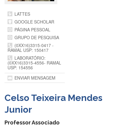
Departamentos
LATTES
GRADUAÇÃO
GOOGLE SCHOLAR
Apresentação
PÁGINA PESSOAL
Atendimento
GRUPO DE PESQUISA
Online
(0XX16)3315-0417 -
RAMAL USP: 150417
Comissões
LABORATÓRIO:
Cursos
(0XX16)3315-4556- RAMAL
USP: 154556
Curricularização
da
ENVIAR MENSAGEM
Extensão
Ingresso
Celso Teixeira Mendes
Calendário
e
Junior
Horários
Estágios
Professor Associado
Permanência