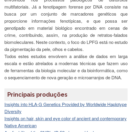
e
multifatoriais. Já a fenotipagem forense por DNA consiste na
Teses
busca por um conjunto de marcadores genéticos que
PAE
proporcione informações fenotípicas, e que possa ser
(CAPES)
genotipado em material biológico encontrado em cenas de
Programas
crime, contribuindo, assim, na produção de retratos-falados
biomoleculares. Neste contexto, o foco do LPFG está no estudo
Twitter
da pigmentação da pele, olhos e cabelos.
PESQUISA
Todos estes estudos envolvem a análise de dados em larga
A
escala e estão atrelados a modernas técnicas que fazem uso
Comissão
de ferramentas da biologia molecular e da bioinformática, como
de
Pesquisa
o sequenciamento de nova geração e microarranjos de DNA.
Pesquisadores
Principais produções
Oportunidades
Insights into HLA-G Genetics Provided by Worldwide Haplotype
Infraestrutura
Diversity
Formulários
Insights on hair, skin and eye color of ancient and contemporary
Notícias
Native American