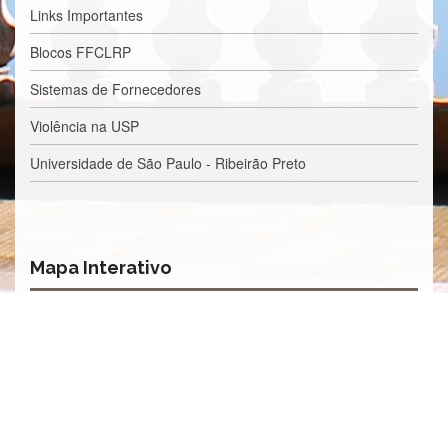
Links Importantes
Eventos
de
Blocos FFCLRP
Inclusão
e
Sistemas de Fornecedores
Pertencimento
Apoio
Violência na USP
estudantil
Universidade de São Paulo - Ribeirão Preto
Você
não
está
sozinho(a)!
Reuniões
Mapa Interativo
Conheça
nossas
redes
Formulários
Contato
INTERNACIONALIZAÇÃO