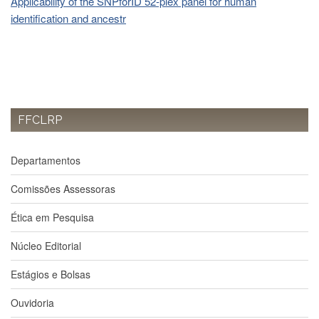
Applicability of the SNPforID 52-plex panel for human
Contato
identification and ancestr
CULTURA
E
EXTENSÃO
Apresentação
Programas
e
FFCLRP
Projetos
NACE
Departamentos
Museu
de
Comissões Assessoras
Ciências
da
Ética em Pesquisa
USP
Empresas
Núcleo Editorial
Juniores
Estágios e Bolsas
Cursos
e
Ouvidoria
Atividades