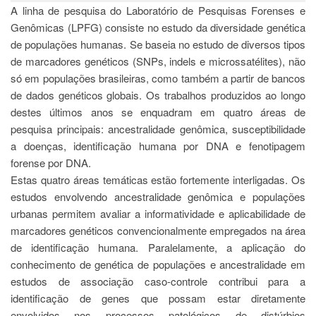
à
A linha de pesquisa do Laboratório de Pesquisas Forenses e
Pró-
Genômicas (LPFG) consiste no estudo da diversidade genética
Reitoria
de
de populações humanas. Se baseia no estudo de diversos tipos
PG
de marcadores genéticos (SNPs, indels e microssatélites), não
Comissão
só em populações brasileiras, como também a partir de bancos
de
de dados genéticos globais. Os trabalhos produzidos ao longo
Pós-
destes últimos anos se enquadram em quatro áreas de
graduação
pesquisa principais: ancestralidade genômica, susceptibilidade
Defesas
a doenças, identificação humana por DNA e fenotipagem
Diplomas
forense por DNA.
Disponíveis
Estas quatro áreas temáticas estão fortemente interligadas. Os
Editais
estudos envolvendo ancestralidade genômica e populações
urbanas permitem avaliar a informatividade e aplicabilidade de
Formulários
marcadores genéticos convencionalmente empregados na área
Histórico
de identificação humana. Paralelamente, a aplicação do
Matrícula
conhecimento de genética de populações e ancestralidade em
estudos de associação caso-controle contribui para a
Normas
identificação de genes que possam estar diretamente
-
Dissertações
envolvidos nos processos patológicos de distúrbios