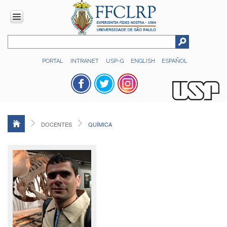
INSTITUCIONAL
PORTAL
INTRANET
USP-G
ENGLISH
ESPAÑOL
Histórico
Números
Direção
Colegiados
DOCENTES
QUÍMICA
Administração
Organograma
Relatório
de
Gestão
FFCLRP
-
60
anos