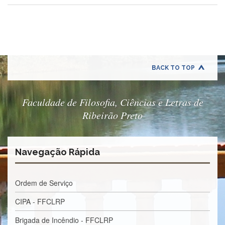
Normativas
Fomentos
e
Editais
Notícias
BACK TO TOP
Eventos
Contato
Faculdade de Filosofia, Ciências e Letras de
INCLUSÃO
Ribeirão Preto
Apresentação
Comissão
Navegação Rápida
Missão
Regimento
Ordem de Serviço
Portarias
e
CIPA - FFCLRP
deliberações
Editais
Brigada de Incêndio - FFCLRP