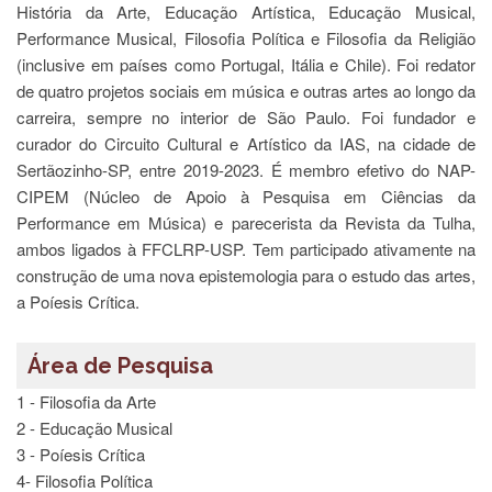
História da Arte, Educação Artística, Educação Musical,
e
Teses
Performance Musical, Filosofia Política e Filosofia da Religião
(inclusive em países como Portugal, Itália e Chile). Foi redator
PAE
(CAPES)
de quatro projetos sociais em música e outras artes ao longo da
carreira, sempre no interior de São Paulo. Foi fundador e
Programas
curador do Circuito Cultural e Artístico da IAS, na cidade de
Twitter
Sertãozinho-SP, entre 2019-2023. É membro efetivo do NAP-
PESQUISA
CIPEM (Núcleo de Apoio à Pesquisa em Ciências da
Performance em Música) e parecerista da Revista da Tulha,
A
Comissão
ambos ligados à FFCLRP-USP. Tem participado ativamente na
de
construção de uma nova epistemologia para o estudo das artes,
Pesquisa
a Poíesis Crítica.
Pesquisadores
Oportunidades
Área de Pesquisa
Infraestrutura
1 - Filosofia da Arte
2 - Educação Musical
Formulários
3 - Poíesis Crítica
Notícias
4- Filosofia Política