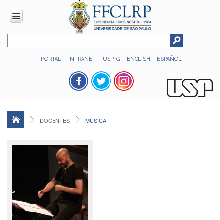
INSTITUCIONAL
PORTAL
INTRANET
USP-G
ENGLISH
ESPAÑOL
Histórico
Números
Direção
Colegiados
DOCENTES
MÚSICA
Administração
Organograma
Relatório
de
Gestão
FFCLRP
-
60
anos