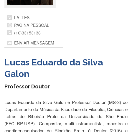
Departamentos
LATTES
GRADUAÇÃO
PÁGINA PESSOAL
Apresentação
(16)33153136
Atendimento
Online
ENVIAR MENSAGEM
Comissões
Lucas Eduardo da Silva
Cursos
Curricularização
Galon
da
Extensão
Professor Doutor
Ingresso
Calendário
Lucas Eduardo da Silva Galon é Professor Doutor (MS-3) do
e
Departamento de Música da Faculdade de Filosofia, Ciências e
Horários
Letras de Ribeirão Preto da Universidade de São Paulo
Estágios
(FFCLRP-USP). Compositor, multi-instrumentista, maestro e
Permanência
escritor/pesquisador de Ribeirão Preto, é Doutor (2016) e