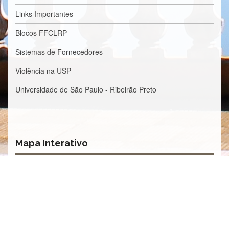
Eventos
Links Importantes
de
Inclusão
Blocos FFCLRP
e
Pertencimento
Sistemas de Fornecedores
Apoio
Violência na USP
estudantil
Você
Universidade de São Paulo - Ribeirão Preto
não
está
sozinho(a)!
Reuniões
Mapa Interativo
Conheça
nossas
redes
Formulários
Contato
INTERNACIONALIZAÇÃO