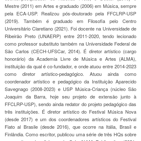
Estudantil
Mestre (2011) em Artes e graduado (2006) em Música, sempre
Formulários
pela ECA-USP. Realizou pós-doutorado pela FFCLRP-USP
(2019). Também é graduado em Filosofia pelo Centro
Agremiações
Universitário Claretiano (2021). Foi docente na Universidade de
Diplomas
Ribeirão Preto (UNAERP) entre 2011-2020, tendo lecionado
Disponíveis
como professor substituto também na Universidade Federal de
Pró-
São Carlos (CECH-UFSCar, 2014). É diretor artístico (cargo
Aluno
honorário) da Academia Livre de Música e Artes (ALMA),
Sistema
instituição da qual é co-fundador, e onde atuou entre 2014-2023
Júpiter
como diretor artístico-pedagógico. Atuou ainda como
PÓS-
coordenador artístico e pedagógico da Instituição Aparecido
GRADUAÇÃO
Savegnago (2008-2023) e USP Música-Criança (núcleo São
Alunos
Joaquim da Barra, hoje seu projeto de extensão junto à
Especiais
FFCLRP-USP), sendo ainda redator do projeto pedagógico das
Apresentação
três instituições. É diretor artístico do Festival Música Nova
(desde 2017) e um dos coordenadores artísticos do Festival
Atendimento
Fiato al Brasile (desde 2016), que ocorre na Itália, Brasil e
Online
Finlândia. Como escritor, publicou uma série de três HQs sobre
Auxílio