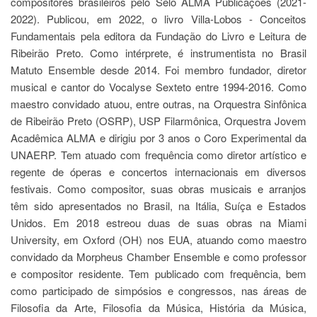
compositores brasileiros pelo Selo ALMA Publicações (2021-
à
Pró-
2022). Publicou, em 2022, o livro Villa-Lobos - Conceitos
Reitoria
Fundamentais pela editora da Fundação do Livro e Leitura de
de
Ribeirão Preto. Como intérprete, é instrumentista no Brasil
PG
Matuto Ensemble desde 2014. Foi membro fundador, diretor
Comissão
musical e cantor do Vocalyse Sexteto entre 1994-2016. Como
de
Pós-
maestro convidado atuou, entre outras, na Orquestra Sinfônica
graduação
de Ribeirão Preto (OSRP), USP Filarmônica, Orquestra Jovem
Acadêmica ALMA e dirigiu por 3 anos o Coro Experimental da
Defesas
UNAERP. Tem atuado com frequência como diretor artístico e
Diplomas
regente de óperas e concertos internacionais em diversos
Disponíveis
festivais. Como compositor, suas obras musicais e arranjos
Editais
têm sido apresentados no Brasil, na Itália, Suíça e Estados
Formulários
Unidos. Em 2018 estreou duas de suas obras na Miami
University, em Oxford (OH) nos EUA, atuando como maestro
Histórico
convidado da Morpheus Chamber Ensemble e como professor
Matrícula
e compositor residente. Tem publicado com frequência, bem
Normas
como participado de simpósios e congressos, nas áreas de
-
Filosofia da Arte, Filosofia da Música, História da Música,
Dissertações