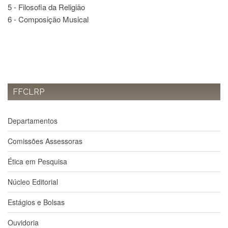
Contato
5 - Filosofia da Religião
6 - Composição Musical
CULTURA
E
EXTENSÃO
Apresentação
Programas
e
Projetos
FFCLRP
NACE
Departamentos
Museu
de
Ciências
Comissões Assessoras
da
USP
Ética em Pesquisa
Empresas
Núcleo Editorial
Juniores
Cursos
Estágios e Bolsas
e
Atividades
Ouvidoria