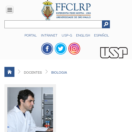
INSTITUCIONAL
PORTAL
INTRANET
USP-G
ENGLISH
ESPAÑOL
Histórico
Números
Direção
Colegiados
DOCENTES
BIOLOGIA
Administração
Organograma
Relatório
de
Gestão
FFCLRP
-
60
anos