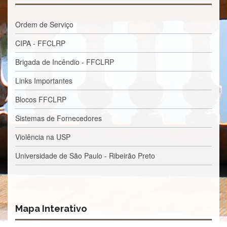
e
Teses
Ordem de Serviço
PAE
(CAPES)
CIPA - FFCLRP
Programas
Brigada de Incêndio - FFCLRP
Twitter
Links Importantes
PESQUISA
Blocos FFCLRP
A
Comissão
Sistemas de Fornecedores
de
Pesquisa
Violência na USP
Pesquisadores
Universidade de São Paulo - Ribeirão Preto
Oportunidades
Infraestrutura
Formulários
Mapa Interativo
Notícias