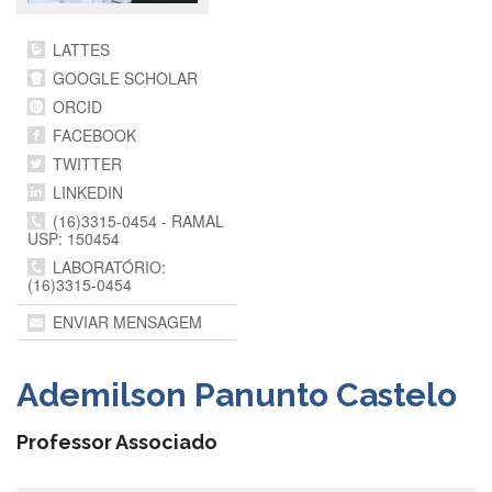
Departamentos
LATTES
GRADUAÇÃO
GOOGLE SCHOLAR
Apresentação
ORCID
Atendimento
FACEBOOK
Online
TWITTER
Comissões
LINKEDIN
(16)3315-0454 - RAMAL
Cursos
USP: 150454
Curricularização
LABORATÓRIO:
da
(16)3315-0454
Extensão
ENVIAR MENSAGEM
Ingresso
Calendário
Ademilson Panunto Castelo
e
Horários
Professor Associado
Estágios
Permanência