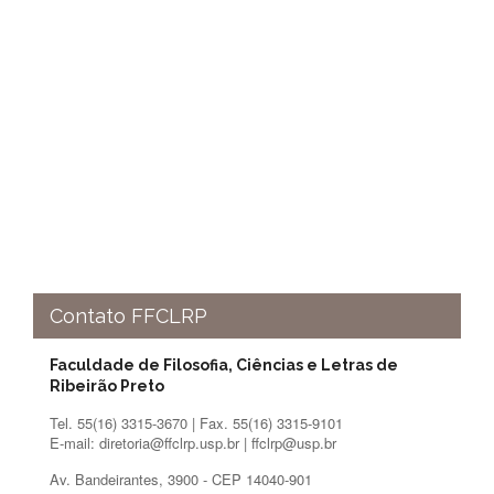
Contato
CULTURA
E
EXTENSÃO
Apresentação
Programas
e
Projetos
NACE
Museu
de
Ciências
Contato FFCLRP
da
USP
Faculdade de Filosofia, Ciências e Letras de
Empresas
Ribeirão Preto
Juniores
Tel. 55(16) 3315-3670 | Fax. 55(16) 3315-9101
Cursos
E-mail: diretoria@ffclrp.usp.br | ffclrp@usp.br
e
Atividades
Av. Bandeirantes, 3900 - CEP 14040-901