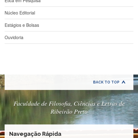
Ética em Pesquisa
à
Pró-
Núcleo Editorial
Reitoria
de
PG
Estágios e Bolsas
Comissão
Ouvidoria
de
Pós-
graduação
Defesas
Diplomas
Disponíveis
BACK TO TOP
Editais
Formulários
Faculdade de Filosofia, Ciências e Letras de
Histórico
Ribeirão Preto
Matrícula
Normas
-
Navegação Rápida
Dissertações