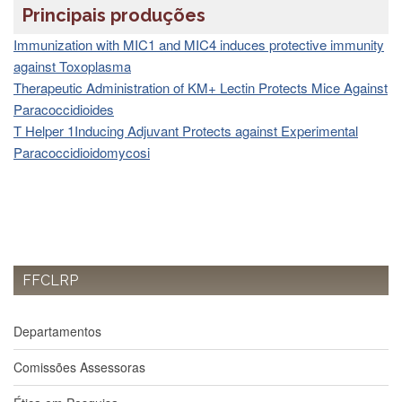
Estudantil
Principais produções
Formulários
Immunization with MIC1 and MIC4 induces protective immunity
Agremiações
against Toxoplasma
Therapeutic Administration of KM+ Lectin Protects Mice Against
Diplomas
Paracoccidioides
Disponíveis
T Helper 1Inducing Adjuvant Protects against Experimental
Pró-
Paracoccidioidomycosi
Aluno
Sistema
Júpiter
PÓS-
GRADUAÇÃO
Alunos
FFCLRP
Especiais
Apresentação
Departamentos
Atendimento
Online
Comissões Assessoras
Auxílio