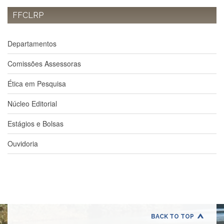
Estudantil
FFCLRP
Formulários
Agremiações
Departamentos
Diplomas
Disponíveis
Comissões Assessoras
Pró-
Ética em Pesquisa
Aluno
Sistema
Núcleo Editorial
Júpiter
Estágios e Bolsas
PÓS-
GRADUAÇÃO
Ouvidoria
Alunos
Especiais
Apresentação
Atendimento
Online
Auxílio
BACK TO TOP