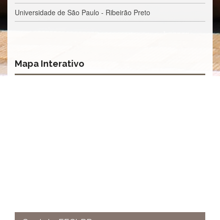
e
Universidade de São Paulo - Ribeirão Preto
Teses
PAE
(CAPES)
Programas
Mapa Interativo
Twitter
PESQUISA
A
Comissão
de
Pesquisa
Pesquisadores
Oportunidades
Infraestrutura
Formulários
Notícias