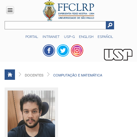
INSTITUCIONAL
PORTAL
INTRANET
USP-G
ENGLISH
ESPAÑOL
Histórico
Números
Direção
Colegiados
DOCENTES
COMPUTAÇÃO E MATEMÁTICA
Administração
Organograma
Relatório
de
Gestão
FFCLRP
-
60
anos