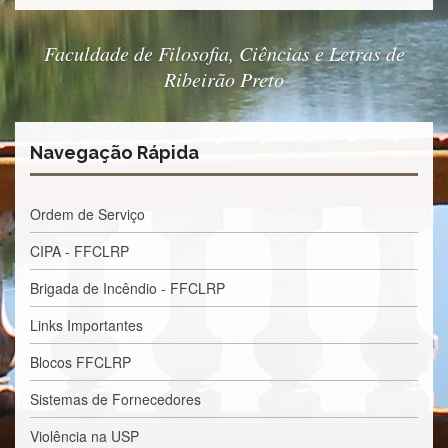
à
Pró-
Reitoria
Faculdade de Filosofia, Ciências e Letras de
de
Ribeirão Preto
PG
Comissão
de
Pós-
Navegação Rápida
graduação
Defesas
Ordem de Serviço
Diplomas
Disponíveis
CIPA - FFCLRP
Editais
Brigada de Incêndio - FFCLRP
Formulários
Links Importantes
Histórico
Blocos FFCLRP
Matrícula
Sistemas de Fornecedores
Normas
-
Violência na USP
Dissertações