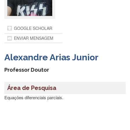
Departamentos
GRADUAÇÃO
Apresentação
GOOGLE SCHOLAR
Atendimento
ENVIAR MENSAGEM
Online
Comissões
Alexandre Arias Junior
Cursos
Curricularização
Professor Doutor
da
Extensão
Área de Pesquisa
Ingresso
Equações diferenciais parciais.
Calendário
e
Horários
Estágios
Permanência