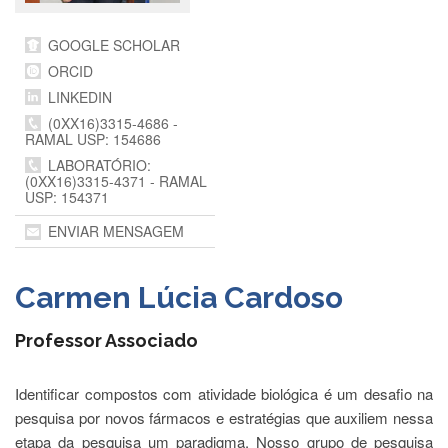
Departamentos
GOOGLE SCHOLAR
GRADUAÇÃO
ORCID
Apresentação
LINKEDIN
Atendimento
(0XX16)3315-4686 -
RAMAL USP: 154686
Online
LABORATÓRIO:
Comissões
(0XX16)3315-4371 - RAMAL
USP: 154371
Cursos
ENVIAR MENSAGEM
Curricularização
da
Extensão
Carmen Lúcia Cardoso
Ingresso
Calendário
Professor Associado
e
Horários
Identificar compostos com atividade biológica é um desafio na
Estágios
pesquisa por novos fármacos e estratégias que auxiliem nessa
Permanência
etapa da pesquisa um paradigma. Nosso grupo de pesquisa