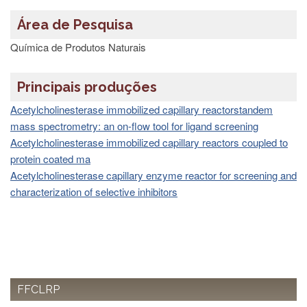
à
Pró-
Área de Pesquisa
Reitoria
de
Química de Produtos Naturais
PG
Comissão
Principais produções
de
Pós-
Acetylcholinesterase immobilized capillary reactorstandem
graduação
mass spectrometry: an on-flow tool for ligand screening
Defesas
Acetylcholinesterase immobilized capillary reactors coupled to
Diplomas
protein coated ma
Disponíveis
Acetylcholinesterase capillary enzyme reactor for screening and
Editais
characterization of selective inhibitors
Formulários
Histórico
Matrícula
Normas
FFCLRP
-
Dissertações