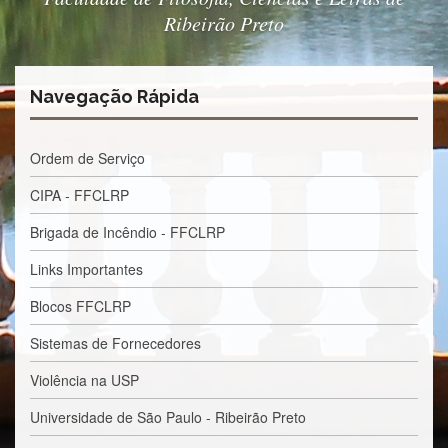
Contato
Ribeirão Preto
CULTURA
E
EXTENSÃO
Navegação Rápida
Apresentação
Programas
e
Ordem de Serviço
Projetos
CIPA - FFCLRP
NACE
Brigada de Incêndio - FFCLRP
Museu
de
Links Importantes
Ciências
da
Blocos FFCLRP
USP
Empresas
Sistemas de Fornecedores
Juniores
Violência na USP
Cursos
e
Universidade de São Paulo - Ribeirão Preto
Atividades