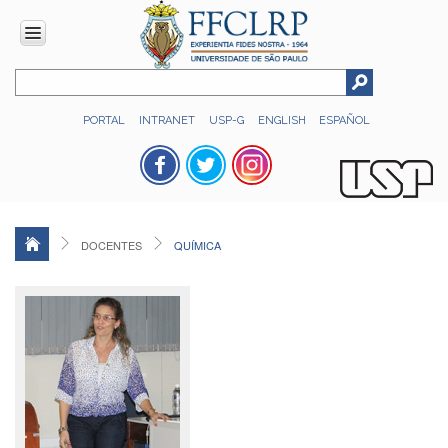
INSTITUCIONAL
PORTAL
INTRANET
USP-G
ENGLISH
ESPAÑOL
Histórico
Números
Direção
Colegiados
DOCENTES
QUÍMICA
Administração
Organograma
Relatório
de
Gestão
FFCLRP
-
60
anos