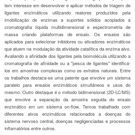
Estudantil
tem interesse em desenvolver e aplicar métodos de triagem de
Formulários
ligantes enzimáticos utilizando reatores produzidos pela
imobilização de enzimas a suportes sólidos acoplados a
Agremiações
cromatografia líquida multidimensional e espectrometria de
Diplomas
massa criando plataformas de ensaio. Os ensaios são
Disponíveis
aplicados para selecionar inibidores ou ativadores enzimáticos
Pró-
que atuem na modulação da atividade catalítica da enzima alvo.
Aluno
Avaliando a afinidade dos ligantes pela biomolécula utilizando a
Sistema
cromatografia de afinidade ou a "pesca de ligantes" identificá-
Júpiter
los em amostras complexas como os extratos naturais. Entre
PÓS-
os trabalhos destaca-se uma patente que envolve um sistema
GRADUAÇÃO
paralelo para ensaios enzimáticos simultâneos e usos do
Alunos
mesmo. Outro destaque é o método bidimensional (2D-LC/MS)
Especiais
que envolve a separação da amostra seguida do ensaio
enzimático em um sistema on-flow. Temos trabalhado com
Apresentação
diferentes alvos enzimáticos relacionados a doenças do
Atendimento
sistema nervoso central, doenças negligenciadas e processos
Online
inflamatórios entre outros.
Auxílio