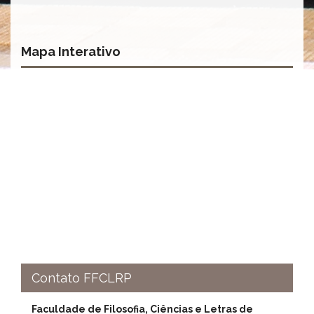
Normativas
Fomentos
e
Mapa Interativo
Editais
Notícias
Eventos
Contato
INCLUSÃO
Apresentação
Comissão
Missão
Regimento
Portarias
e
Contato FFCLRP
deliberações
Editais
Faculdade de Filosofia, Ciências e Letras de