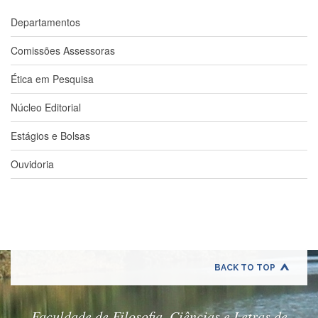
e
Teses
Departamentos
PAE
Comissões Assessoras
(CAPES)
Ética em Pesquisa
Programas
Twitter
Núcleo Editorial
PESQUISA
Estágios e Bolsas
A
Comissão
Ouvidoria
de
Pesquisa
Pesquisadores
Oportunidades
Infraestrutura
BACK TO TOP
Formulários
Notícias
Faculdade de Filosofia, Ciências e Letras de